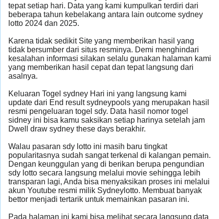
tepat setiap hari. Data yang kami kumpulkan terdiri dari
beberapa tahun kebelakang antara lain outcome sydney
lotto 2024 dan 2025.
Karena tidak sedikit Site yang memberikan hasil yang
tidak bersumber dari situs resminya. Demi menghindari
kesalahan informasi silakan selalu gunakan halaman kami
yang memberikan hasil cepat dan tepat langsung dari
asalnya.
Keluaran Togel sydney Hari ini yang langsung kami
update dari End result sydneypools yang merupakan hasil
resmi pengeluaran togel sdy. Data hasil nomor togel
sidney ini bisa kamu saksikan setiap harinya setelah jam
Dwell draw sydney these days berakhir.
Walau pasaran sdy lotto ini masih baru tingkat
popularitasnya sudah sangat terkenal di kalangan pemain.
Dengan keunggulan yang di berikan berupa pengundian
sdy lotto secara langsung melalui movie sehingga lebih
transparan lagi, Anda bisa menyaksikan proses ini melalui
akun Youtube resmi milik Sydneylotto. Membuat banyak
bettor menjadi tertarik untuk memainkan pasaran ini.
Pada halaman ini kami bisa melihat secara langsung data